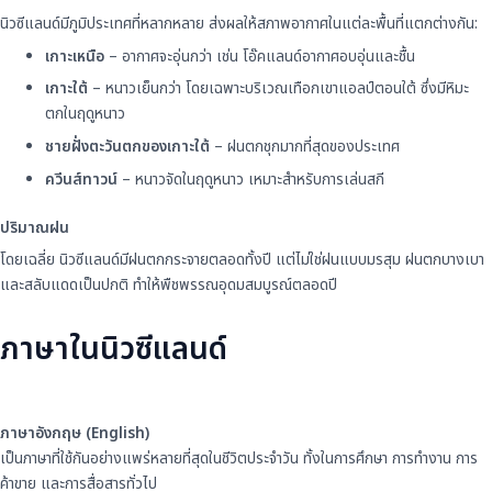
นิวซีแลนด์มีภูมิประเทศที่หลากหลาย ส่งผลให้สภาพอากาศในแต่ละพื้นที่แตกต่างกัน:
เกาะเหนือ
– อากาศจะอุ่นกว่า เช่น โอ๊คแลนด์อากาศอบอุ่นและชื้น
เกาะใต้
– หนาวเย็นกว่า โดยเฉพาะบริเวณเทือกเขาแอลป์ตอนใต้ ซึ่งมีหิมะ
ตกในฤดูหนาว
ชายฝั่งตะวันตกของเกาะใต้
– ฝนตกชุกมากที่สุดของประเทศ
ควีนส์ทาวน์
– หนาวจัดในฤดูหนาว เหมาะสำหรับการเล่นสกี
ปริมาณฝน
โดยเฉลี่ย นิวซีแลนด์มีฝนตกกระจายตลอดทั้งปี แต่ไม่ใช่ฝนแบบมรสุม ฝนตกบางเบา
และสลับแดดเป็นปกติ ทำให้พืชพรรณอุดมสมบูรณ์ตลอดปี
ภาษาในนิวซีแลนด์
ภาษาอังกฤษ (English)
เป็นภาษาที่ใช้กันอย่างแพร่หลายที่สุดในชีวิตประจำวัน ทั้งในการศึกษา การทำงาน การ
ค้าขาย และการสื่อสารทั่วไป