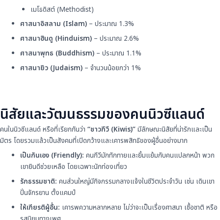
เมโธดิสต์ (Methodist)
ศาสนาอิสลาม (Islam)
– ประมาณ 1.3%
ศาสนาฮินดู (Hinduism)
– ประมาณ 2.6%
ศาสนาพุทธ (Buddhism)
– ประมาณ 1.1%
ศาสนายิว (Judaism)
– จำนวนน้อยกว่า 1%
นิสัยและวัฒนธรรมของคนนิวซีแลนด์
คนในนิวซีแลนด์ หรือที่เรียกกันว่า
“ชาวกีวี (Kiwis)”
มีลักษณะนิสัยที่น่ารักและเป็น
มิตร โดยรวมแล้วเป็นสังคมที่เปิดกว้างและเคารพสิทธิของผู้อื่นอย่างมาก
เป็นกันเอง (Friendly):
คนกีวีมักทักทายและยิ้มแย้มกับคนแปลกหน้า พวก
เขายินดีช่วยเหลือ โดยเฉพาะนักท่องเที่ยว
รักธรรมชาติ:
คนส่วนใหญ่มีกิจกรรมกลางแจ้งในชีวิตประจำวัน เช่น เดินเขา
ปั่นจักรยาน ตั้งแคมป์
ให้เกียรติผู้อื่น:
เคารพความหลากหลาย ไม่ว่าจะเป็นเรื่องศาสนา เชื้อชาติ หรือ
รสนิยมทางเพศ