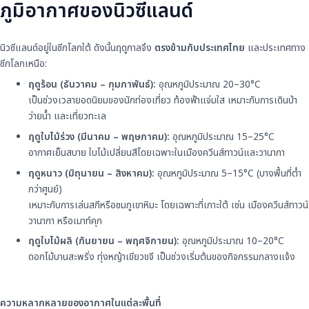
ภูมิอากาศของนิวซีแลนด์
นิวซีแลนด์อยู่ในซีกโลกใต้ ดังนั้นฤดูกาลจึง
ตรงข้ามกับประเทศไทย
และประเทศทาง
ซีกโลกเหนือ:
ฤดูร้อน (ธันวาคม – กุมภาพันธ์):
อุณหภูมิประมาณ 20–30°C
เป็นช่วงเวลายอดนิยมของนักท่องเที่ยว ท้องฟ้าแจ่มใส เหมาะกับการเดินป่า
ว่ายน้ำ และเที่ยวทะเล
ฤดูใบไม้ร่วง (มีนาคม – พฤษภาคม):
อุณหภูมิประมาณ 15–25°C
อากาศเย็นสบาย ใบไม้เปลี่ยนสีโดยเฉพาะในเมืองควีนส์ทาวน์และวานากา
ฤดูหนาว (มิถุนายน – สิงหาคม):
อุณหภูมิประมาณ 5–15°C (บางพื้นที่ต่ำ
กว่าศูนย์)
เหมาะกับการเล่นสกีหรือชมภูเขาหิมะ โดยเฉพาะที่เกาะใต้ เช่น เมืองควีนส์ทาวน์
วานากา หรือเมาท์คุก
ฤดูใบไม้ผลิ (กันยายน – พฤศจิกายน):
อุณหภูมิประมาณ 10–20°C
ดอกไม้บานสะพรั่ง ทุ่งหญ้าเขียวขจี เป็นช่วงเริ่มต้นของกิจกรรมกลางแจ้ง
ความหลากหลายของอากาศในแต่ละพื้นที่