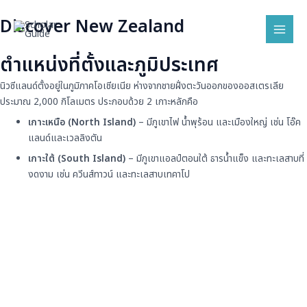
Skip
Mai
Discover New Zealand
to
Men
content
ตำแหน่งที่ตั้งและภูมิประเทศ
นิวซีแลนด์ตั้งอยู่ในภูมิภาคโอเชียเนีย ห่างจากชายฝั่งตะวันออกของออสเตรเลีย
ประมาณ 2,000 กิโลเมตร ประกอบด้วย 2 เกาะหลักคือ
เกาะเหนือ (North Island)
– มีภูเขาไฟ น้ำพุร้อน และเมืองใหญ่ เช่น โอ๊ค
แลนด์และเวลลิงตัน
เกาะใต้ (South Island)
– มีภูเขาแอลป์ตอนใต้ ธารน้ำแข็ง และทะเลสาบที่
งดงาม เช่น ควีนส์ทาวน์ และทะเลสาบเทคาโป