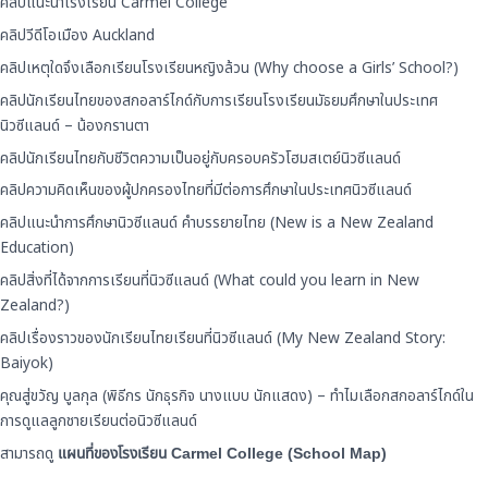
คลิปแนะนำโรงเรียน Carmel College
คลิปวีดีโอเมือง Auckland
คลิปเหตุใดจึงเลือกเรียนโรงเรียนหญิงล้วน (Why choose a Girls’ School?)
คลิปนักเรียนไทยของสกอลาร์ไกด์กับการเรียนโรงเรียนมัธยมศึกษาในประเทศ
นิวซีแลนด์ – น้องกรานตา
คลิปนักเรียนไทยกับชีวิตความเป็นอยู่กับครอบครัวโฮมสเตย์นิวซีแลนด์
คลิปความคิดเห็นของผู้ปกครองไทยที่มีต่อการศึกษาในประเทศนิวซีแลนด์
คลิปแนะนำการศึกษานิวซีแลนด์ คำบรรยายไทย (New is a New Zealand
Education)
คลิปสิ่งที่ได้จากการเรียนที่นิวซีแลนด์ (What could you learn in New
Zealand?)
คลิปเรื่องราวของนักเรียนไทยเรียนที่นิวซีแลนด์ (My New Zealand Story:
Baiyok)
คุณสู่ขวัญ บูลกุล (พิธีกร นักธุรกิจ นางแบบ นักแสดง) – ทำไมเลือกสกอลาร์ไกด์ใน
การดูแลลูกชายเรียนต่อนิวซีแลนด์
สามารถดู
แผนที่ของโรงเรียน Carmel College (School Map)