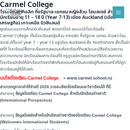
Carmel College
Skip
Mai
to
โรงเรียนคาทอลิก กึ่งรัฐบาล-เอกชน หญิงล้วน โฮมสเตย์ สำหรับ
Men
content
นักเรียนอายุ 11 – 18 ปี (Year 7-13) เมือง Auckland (เมือง
เศรษฐกิจ) เกาะเหนือ นิวซีแลนด์
ศูนย์แนะแนวการศึกษานิวซีแลนด์ สกอลาร์ไกด์ ขอแนะนำโรงเรียนชื่
อ
Carmel College เป็นโรงเรียนหญิงล้วน คาทอลิก กึ่งรัฐบาล-เอกชน มีเฉพาะโฮม
สเตย์ มีตั้งแต่ year 7 – year 13 อยู่เมือง Auckland ฝั่ง Northshore ซึ่งเป็นย่า
ยที่ดี โรงเรียนมีสื่อการเรี
ยนการสอนและห้องเรียนที่ทันสมั
ยและมีสิ่งอำนวยความ
สะดวกมากมาย นักเรียนมีผลการเรียนที่ดี ครูดูแลนักเรียนต่างชาติมี
ประสบการณ์
โรงเรียนมักจัดให้นักเรียนต่
างชาติพักกับครอบครัวโฮมสเตย์
อยู่กับครอบครัวที่มีลูก
สาวเรี
ยนอยู่ที่นี่ด้วยค่ะ
เวปไซด์โรงเรียน Carmel College
»
www.carmel.school.nz
สามารถดูราคาค่าใช้จ่ายปี 2026 รายละเอียดโรงเรียนและวิชาเรี
ยนได้
ที่นี่
สามารถดู
ข้อมูลโรงเรียน Carmel College สำหรับนักเรียนต่างชาติ
(International Prospectus)
สามารถดู
ข้อมูลโดยย่อสำหรับนักเรียนต่
างชาติของโรงเรียน Carmel College
(Welcomes International Students)