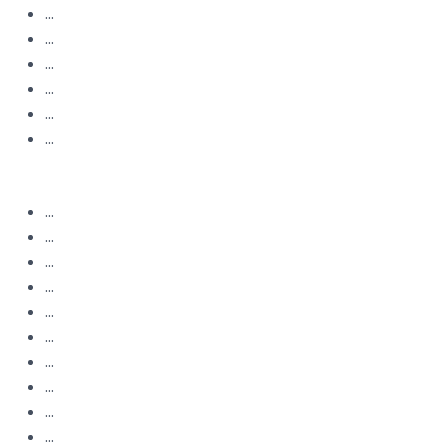
...
...
...
...
...
...
...
...
...
...
...
...
...
...
...
...