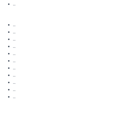
...
...
...
...
...
...
...
...
...
...
...
...