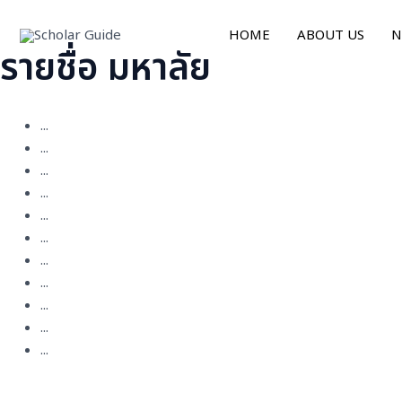
Skip
to
HOME
ABOUT US
N
รายชื่อ มหาลัย
content
...
...
...
...
...
...
...
...
...
...
...