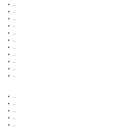
...
...
...
...
...
...
...
...
...
...
...
...
...
...
...
...