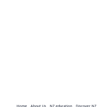
Home
About Us
NZ education
Discover NZ