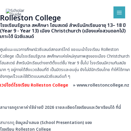
Skip
Mai
to
Men
Rolleston College
content
โรงเรียนรัฐบาล สหศึกษา โฮมสเตย์ สำหรับนักเรียนอายุ 13– 18 ปี
(Year 9 - Year 13) เมือง Christchurch (เมืองแห่งสวนดอกไม้)
เกาะใต้ นิวซีแลนด์
ศูนย์แนะแนวการศึกษานิวซีแลนด์
สกอลาร์ไกด์ ขอแนะนำโรงเรียน Ro
lleston
College เป็นโรงเรียนรัฐบาล สหศึกษาแห่งใหม่คุณภาพสูงของเมื
อง Christchurch
โฮมสเตย์ สําหรับนักเรียนต่างชาติตั้งแต่
ชั้น Year 9 ขึ้นไป โรงเรียนมีความทันสมัย
มาก ๆ อยู่ภายใต้สิ่งแวดล้อมที่ดี เป็นมิตรและอบอุ่น ยังไม่มีนักเรียนไทย ทำให้ได้ภาษา
อังกฤษเร็วและใช้ชี
วิตแบบคนนิวซีแลนด์แท้ ๆ
เวปไซด์โรงเรียน Rolleston
College
»
www.rollestoncollege.nz
สามารถดูราคาค่าใช้จ่ายปี 2026 รายละเอียดโรงเรียนและวิชาเรี
ยนได้
ที่นี่
สามารถดู
ข้อมูลนำเสนอ (School Presentation) ของ
โรงเรียน Rolleston College