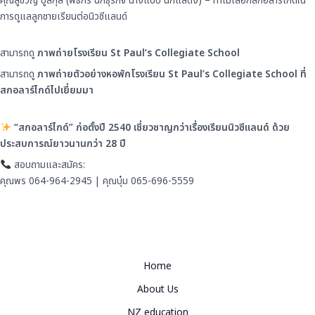
คุณสู่ขวัญ บูลกุล (พิธีกร นักธุรกิจ นางแบบ นักแสดง) – ทำไมเลือกสกอลาร์ไกด์ใน
การดูแลลูกชายเรียนต่อนิวซีแลนด์
สามารถดู
ภาพถ่ายโรงเรียน St Paul’s Collegiate School
สามารถดู
ภาพถ่ายตัวอย่างหอพั
กโรงเรียน St Paul’s Collegiate School ที่
สกอลาร์ไกด์ไปเยี่ยมมา
“สกอลาร์ไกด์” ก่อตั้งปี 2540 เชี่ยวชาญกว่าเรื่องเรียนนิวซี
แลนด์ ด้วย
ประสบการณ์ยาวนานกว่า 2
8
ปี
สอบถามและสมัคร:
คุณพร 064-964-2945 | คุณบุ๋ม 065-696-5559
Home
About Us
NZ education