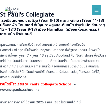
Skip
Mai
to
Men
St Paul's Collegiate
content
โรงเรียนเอกชน ชายล้วน (Year 9-10) และ สหศึกษา (Year 11-13)
มีทั้งหอพัก-โฮมสเตย์ ที่มีคุณภาพสูงและทันสมัย สำหรับนักเรียนอายุ
13 – 18 ปี (Year 9-13) เมือง Hamilton (เมืองแห่งนวัตกรรม)
เกาะเหนือ นิวซีแลนด์
ศูนย์แนะแนวการศึกษานิวซีแลนด์ สกอลาร์ไกด์ ขอแนะนำโรงเรียนชื่
อ
Carmel College เป็นโรงเรียนหญิงล้วน คาทอลิก กึ่งรัฐบาล-เอกชน มีเฉพาะโฮม
สเตย์ มีตั้งแต่ year 7 – year 13 อยู่เมือง Auckland ฝั่ง Northshore ซึ่งเป็นย่า
ยที่ดี โรงเรียนมีสื่อการเรี
ยนการสอนและห้องเรียนที่ทันสมั
ยและมีสิ่งอำนวยความ
สะดวกมากมาย นักเรียนมีผลการเรียนที่ดี ครูดูแลนักเรียนต่างชาติมี
ประสบการณ์
โรงเรียนมักจัดให้นักเรียนต่
างชาติพักกับครอบครัวโฮมสเตย์
อยู่กับครอบครัวที่มีลูก
สาวเรี
ยนอยู่ที่นี่ด้วยค่ะ
เวปไซด์
โรงเรียน St Paul’s Collegiate School
»
www.stpauls.school.nz
สามารถดูราคาค่าใช้จ่ายปี 2025 รายละเอียดโรงเรียนได้
ที่นี่